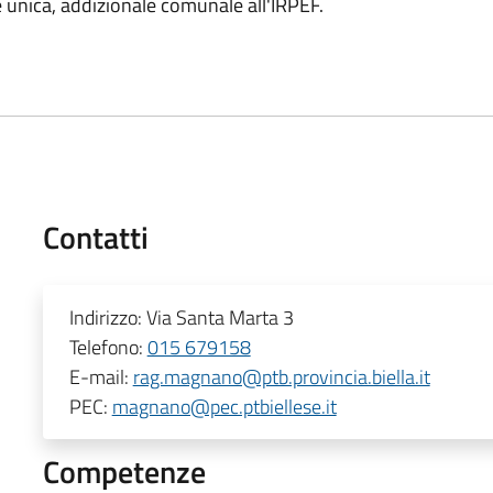
e unica, addizionale comunale all'IRPEF.
Contatti
Indirizzo:
Via Santa Marta 3
Telefono:
015 679158
E-mail:
rag.magnano@ptb.provincia.biella.it
PEC:
magnano@pec.ptbiellese.it
Competenze