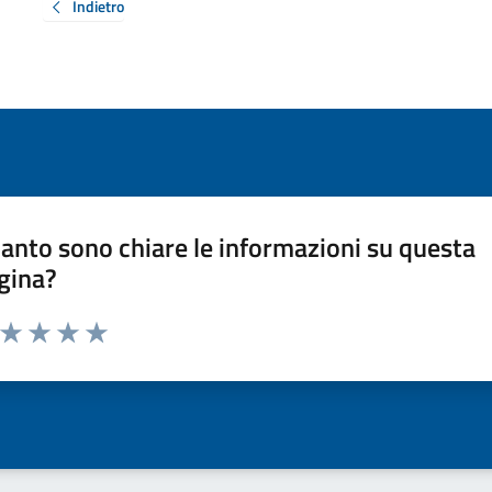
Indietro
anto sono chiare le informazioni su questa
gina?
a da 1 a 5 stelle la pagina
ta 1 stelle su 5
Valuta 2 stelle su 5
Valuta 3 stelle su 5
Valuta 4 stelle su 5
Valuta 5 stelle su 5