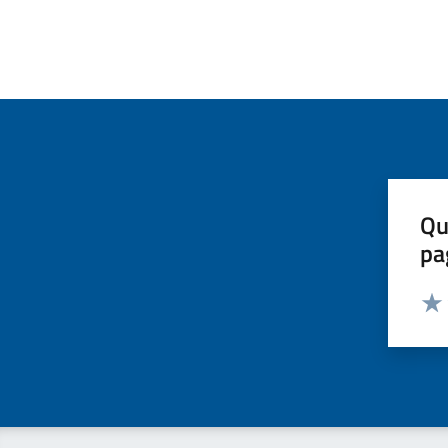
Qu
pa
Valut
Valu