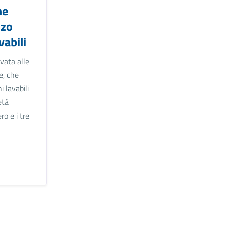
ne
zzo
vabili
vata alle
e, che
i lavabili
età
ro e i tre