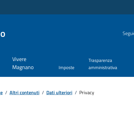
no
Segui
Vivere
Trasparenza
Magnano
Imposte
amministrativa
te
/
Altri contenuti
/
Dati ulteriori
/
Privacy