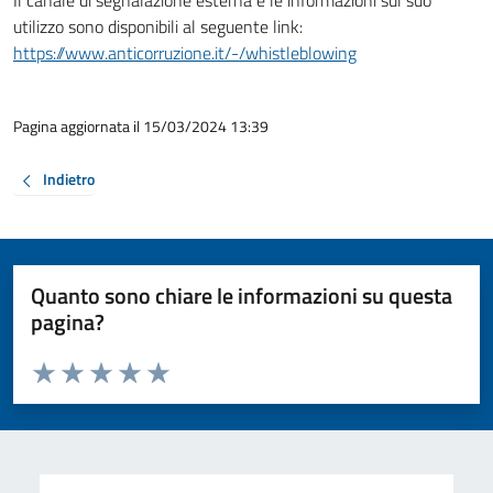
Il canale di segnalazione esterna e le informazioni sul suo
utilizzo sono disponibili al seguente link:
https://www.anticorruzione.it/-/whistleblowing
Pagina aggiornata il 15/03/2024 13:39
Indietro
Quanto sono chiare le informazioni su questa
pagina?
Valuta da 1 a 5 stelle la pagina
Valuta 1 stelle su 5
Valuta 2 stelle su 5
Valuta 3 stelle su 5
Valuta 4 stelle su 5
Valuta 5 stelle su 5