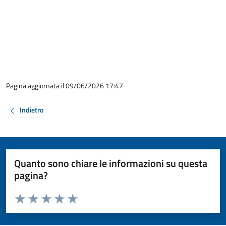
Pagina aggiornata il 09/06/2026 17:47
Indietro
Quanto sono chiare le informazioni su questa
pagina?
Valuta da 1 a 5 stelle la pagina
Valuta 1 stelle su 5
Valuta 2 stelle su 5
Valuta 3 stelle su 5
Valuta 4 stelle su 5
Valuta 5 stelle su 5