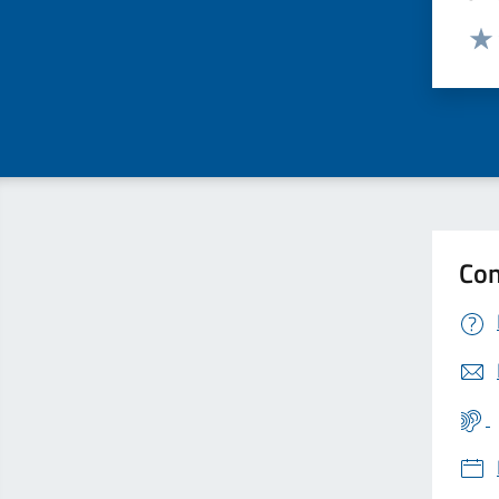
Valut
Valu
Con