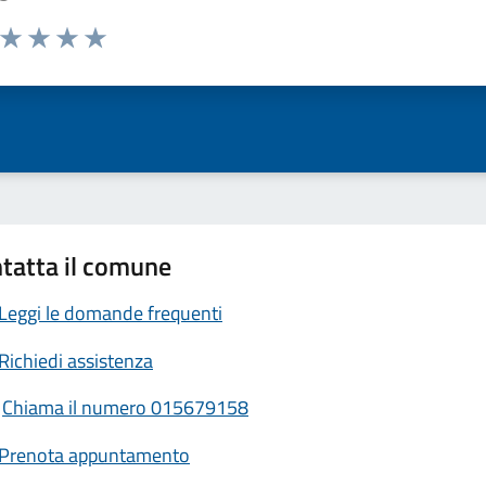
a da 1 a 5 stelle la pagina
ta 1 stelle su 5
Valuta 2 stelle su 5
Valuta 3 stelle su 5
Valuta 4 stelle su 5
Valuta 5 stelle su 5
tatta il comune
Leggi le domande frequenti
Richiedi assistenza
Chiama il numero 015679158
Prenota appuntamento