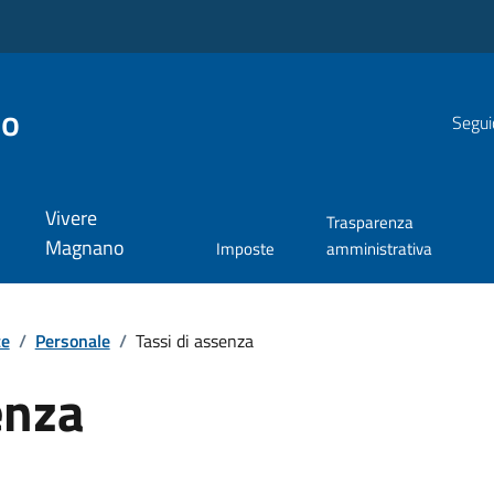
no
Segui
Vivere
Trasparenza
Magnano
Imposte
amministrativa
te
/
Personale
/
Tassi di assenza
enza