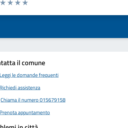
a da 1 a 5 stelle la pagina
ta 1 stelle su 5
Valuta 2 stelle su 5
Valuta 3 stelle su 5
Valuta 4 stelle su 5
Valuta 5 stelle su 5
tatta il comune
Leggi le domande frequenti
Richiedi assistenza
Chiama il numero 015679158
Prenota appuntamento
blemi in città