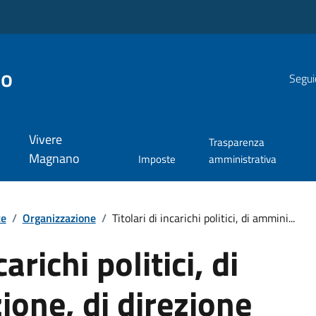
no
Segui
Vivere
Trasparenza
Magnano
Imposte
amministrativa
te
/
Organizzazione
/
Titolari di incarichi politici, di ammini...
carichi politici, di
one, di direzione