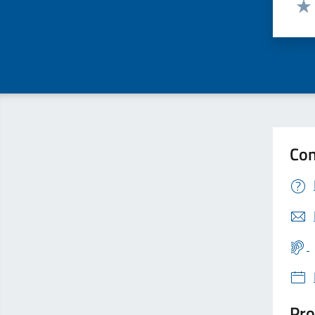
Valut
Valu
Con
Pro