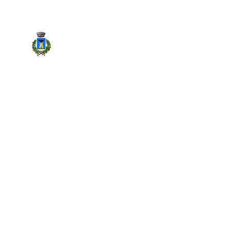
Regione Piemonte
Comune di Magnano
Home
/
Vivere Magnano
/
Eventi
/
Eventi sociali
/
incontro di formazione/aggiornamento