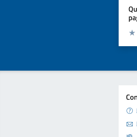
Qu
pa
Valut
Valu
Con