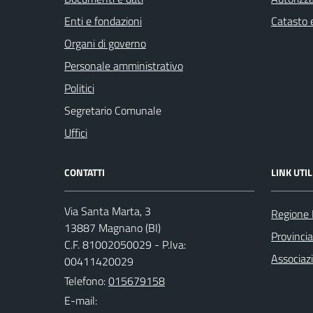
Enti e fondazioni
Catasto e
Organi di governo
Personale amministrativo
Politici
Segretario Comunale
Uffici
CONTATTI
LINK UTIL
Via Santa Marta, 3
Regione
13887 Magnano (BI)
Provincia
C.F. 81002050029 - P.Iva:
Associaz
00411420029
Telefono:
015679158
E-mail: