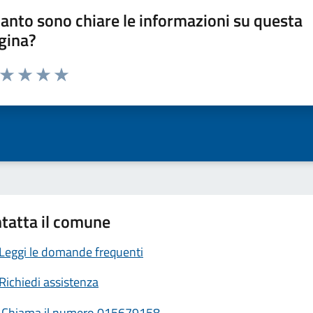
anto sono chiare le informazioni su questa
gina?
a da 1 a 5 stelle la pagina
ta 1 stelle su 5
Valuta 2 stelle su 5
Valuta 3 stelle su 5
Valuta 4 stelle su 5
Valuta 5 stelle su 5
tatta il comune
Leggi le domande frequenti
Richiedi assistenza
Chiama il numero 015679158